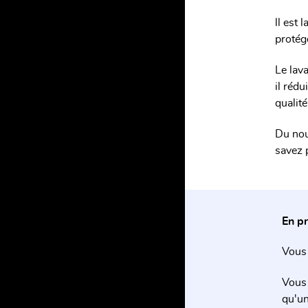
ll est
protég
Le lav
il réd
qualité
Du nou
savez 
En p
Vous 
Vous 
qu'un