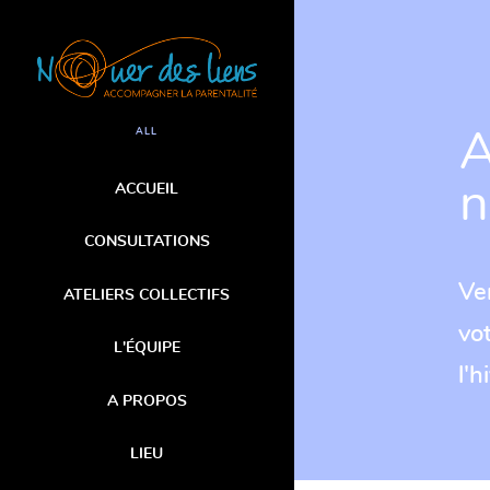
A
ALL
n
ACCUEIL
CONSULTATIONS
Ve
ATELIERS COLLECTIFS
vo
L'ÉQUIPE
l'h
A PROPOS
En sa
LIEU