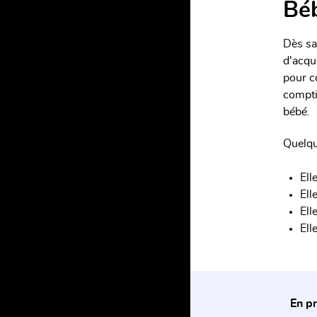
Bé
Dès sa
d'acqu
pour c
compti
bébé.
Quelqu
Ell
Ell
Ell
Ell
En p