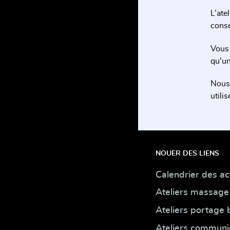
L’ate
conse
Vous 
qu'un
Nous 
utili
NOUER DES LIENS
Calendrier des act
Ateliers massage
Ateliers portage
Ateliers communi