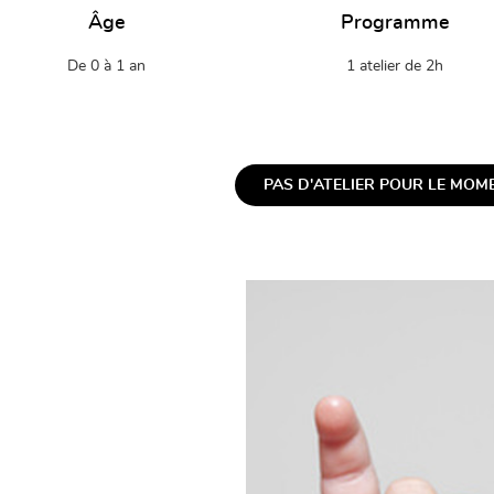
Âge
Programme
De 0 à 1 an
1 atelier de 2h
PAS D'ATELIER POUR LE MOME